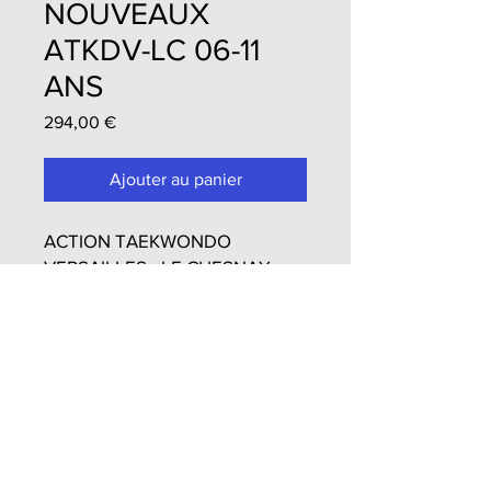
NOUVEAUX
ATKDV-LC 06-11
ANS
Prix
294,00 €
Ajouter au panier
ACTION TAEKWONDO
VERSAILLES - LE CHESNAY
10% de réduction pour les
membres d'une même famille
dans une même commande.
Quel que soit le motif de la
demande, aucun
remboursement de cotisation
ne sera effectué en cours
d’année.